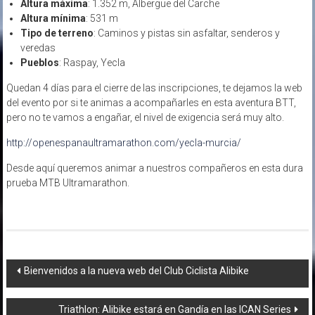
Altura máxima
: 1.352 m, Albergue del Carche
Altura mínima
: 531 m
Tipo de terreno
: Caminos y pistas sin asfaltar, senderos y
veredas
Pueblos
: Raspay, Yecla
Quedan 4 días para el cierre de las inscripciones, te dejamos la web
del evento por si te animas a acompañarles en esta aventura BTT,
pero no te vamos a engañar, el nivel de exigencia será muy alto.
http://openespanaultramarathon.com/yecla-murcia/
Desde aquí queremos animar a nuestros compañeros en esta dura
prueba MTB Ultramarathon.
Navegación
Bienvenidos a la nueva web del Club Ciclista Alibike
de
Triathlon: Alibike estará en Gandía en las ICAN Series