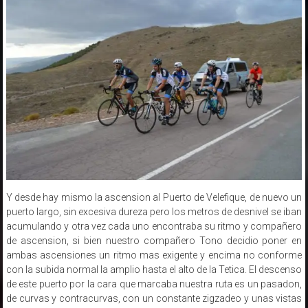
Y desde hay mismo la ascension al Puerto de Velefique, de nuevo un
puerto largo, sin excesiva dureza pero los metros de desnivel se iban
acumulando y otra vez cada uno encontraba su ritmo y compañero
de ascension, si bien nuestro compañero Tono decidio poner en
ambas ascensiones un ritmo mas exigente y encima no conforme
con la subida normal la amplio hasta el alto de la Tetica. El descenso
de este puerto por la cara que marcaba nuestra ruta es un pasadon,
de curvas y contracurvas, con un constante zigzadeo y unas vistas