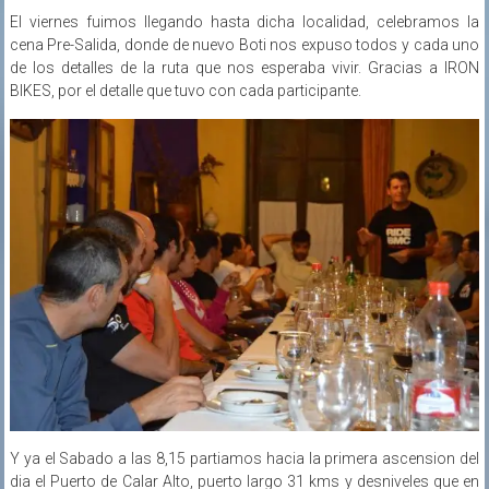
El viernes fuimos llegando hasta dicha localidad, celebramos la
cena Pre-Salida, donde de nuevo Boti nos expuso todos y cada uno
de los detalles de la ruta que nos esperaba vivir. Gracias a IRON
BIKES, por el detalle que tuvo con cada participante.
Y ya el Sabado a las 8,15 partiamos hacia la primera ascension del
dia el Puerto de Calar Alto, puerto largo 31 kms y desniveles que en