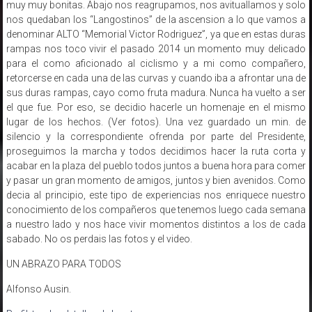
muy muy bonitas. Abajo nos reagrupamos, nos avituallamos y solo
nos quedaban los “Langostinos” de la ascension a lo que vamos a
denominar ALTO “Memorial Victor Rodriguez”, ya que en estas duras
rampas nos toco vivir el pasado 2014 un momento muy delicado
para el como aficionado al ciclismo y a mi como compañero,
retorcerse en cada una de las curvas y cuando iba a afrontar una de
sus duras rampas, cayo como fruta madura. Nunca ha vuelto a ser
el que fue. Por eso, se decidio hacerle un homenaje en el mismo
lugar de los hechos. (Ver fotos). Una vez guardado un min. de
silencio y la correspondiente ofrenda por parte del Presidente,
proseguimos la marcha y todos decidimos hacer la ruta corta y
acabar en la plaza del pueblo todos juntos a buena hora para comer
y pasar un gran momento de amigos, juntos y bien avenidos. Como
decia al principio, este tipo de experiencias nos enriquece nuestro
conocimiento de los compañeros que tenemos luego cada semana
a nuestro lado y nos hace vivir momentos distintos a los de cada
sabado. No os perdais las fotos y el video.
UN ABRAZO PARA TODOS
Alfonso Ausin.