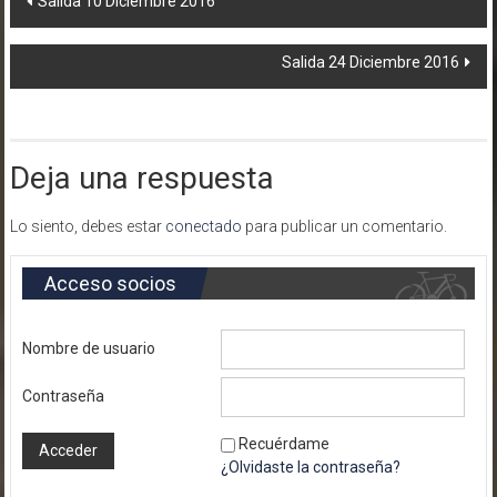
Navegación
Salida 10 Diciembre 2016
de
Salida 24 Diciembre 2016
entradas
Deja una respuesta
Lo siento, debes estar
conectado
para publicar un comentario.
Acceso socios
Nombre de usuario
Contraseña
Recuérdame
¿Olvidaste la contraseña?