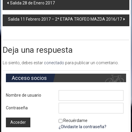
Navegación
Salida 28 de Enero 2017
de
Salida 11 Febrero 2017 – 2ª ETAPA TROFEO MAZDA 2016/17
entradas
Deja una respuesta
Lo siento, debes estar
conectado
para publicar un comentario.
Acceso socios
Nombre de usuario
Contraseña
Recuérdame
¿Olvidaste la contraseña?