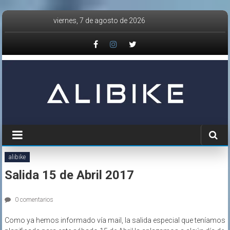
Saltar
viernes, 7 de agosto de 2026
al
contenido
alibike
Salida 15 de Abril 2017
0 comentarios
Como ya hemos informado vía mail, la salida especial que teníamos