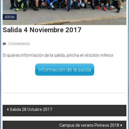
alibike
Salida 4 Noviembre 2017
0 comentarios
Si quieres información de la salida, pincha en el botón inferior.
Información de la salida
Navegación
Salida 28 Octubre 2017
de
Campus de verano Pirineos 2018