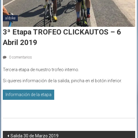
alibike
3ª Etapa TROFEO CLICKAUTOS – 6
Abril 2019
0 comentarios
Tercera etapa de nuestro trofeo interno.
Si quieres información de la salida, pincha en el botón inferior.
Información de la etapa
Navegación
Salida 30 de Marzo 2019