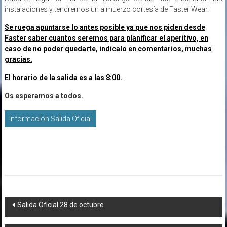
instalaciones y tendremos un almuerzo cortesía de Faster Wear.
Se ruega apuntarse lo antes posible ya que nos piden desde
Faster saber cuantos seremos para planificar el aperitivo, en
caso de no poder quedarte, indícalo en comentarios, muchas
gracias.
El horario de la salida es a las 8:00.
Os esperamos a todos.
Información Salida Oficial
Navegación
Salida Oficial 28 de octubre
de