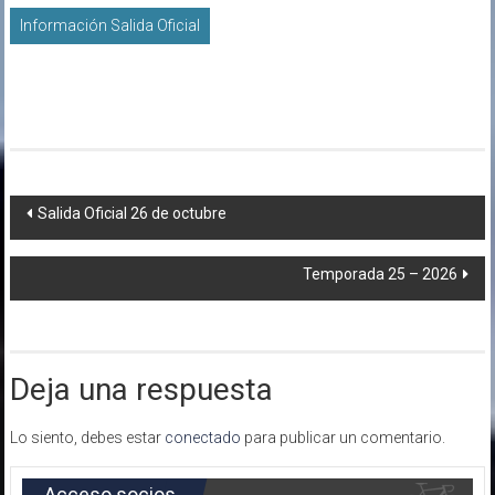
Información Salida Oficial
Navegación
Salida Oficial 26 de octubre
de
Temporada 25 – 2026
entradas
Deja una respuesta
Lo siento, debes estar
conectado
para publicar un comentario.
Acceso socios