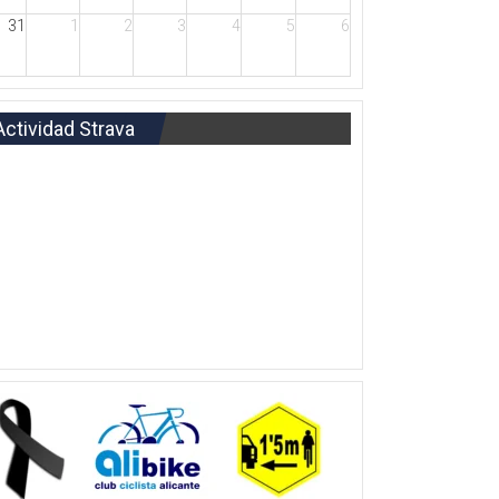
31
1
2
3
4
5
6
Actividad Strava