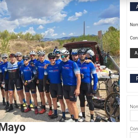
Nom
Con
Nom
e Mayo
Con